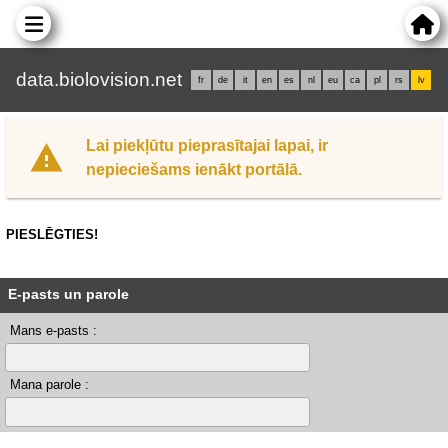
data.biolovision.net
fr
de
it
en
es
nl
eu
ca
pl
rs
lv
Lai piekļūtu pieprasītajai lapai, ir
nepieciešams ienākt portālā.
PIESLĒGTIES!
E-pasts un parole
Mans e-pasts :
Mana parole :