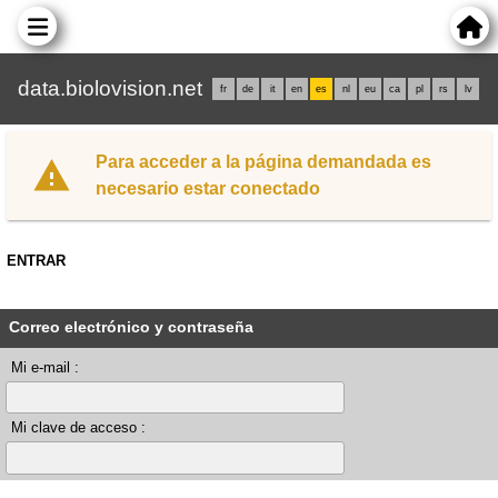
data.biolovision.net
fr
de
it
en
es
nl
eu
ca
pl
rs
lv
Para acceder a la página demandada es
necesario estar conectado
ENTRAR
Correo electrónico y contraseña
Mi e-mail :
Mi clave de acceso :