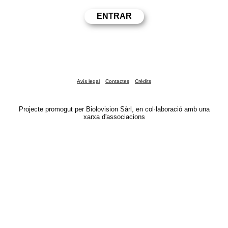
Avís legal
Contactes
Crèdits
Projecte promogut per Biolovision Sàrl, en col·laboració amb una
xarxa d'associacions