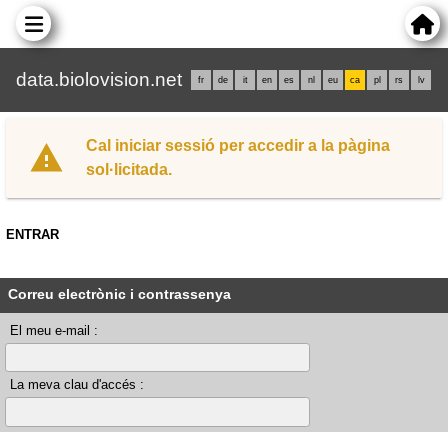
data.biolovision.net
fr
de
it
en
es
nl
eu
ca
pl
rs
lv
Cal iniciar sessió per accedir a la pàgina
sol·licitada.
ENTRAR
Correu electrònic i contrassenya
El meu e-mail :
La meva clau d'accés :