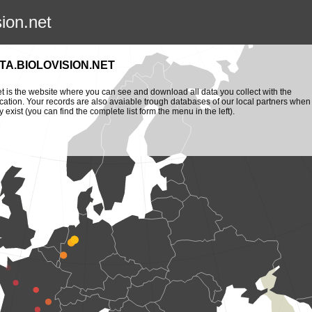
sion.net
TA.BIOLOVISION.NET
et is the website where you can see and download all data you collect with the
cation. Your records are also avaiable trough databases of our local partners when
y exist (you can find the complete list form the menu in the left).