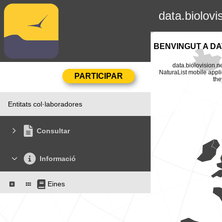
data.biolovi
BENVINGUT A DA
data.biolovision.n
NaturaList mobile appli
the
Entitats col·laboradores
Consultar
Informació
Eines