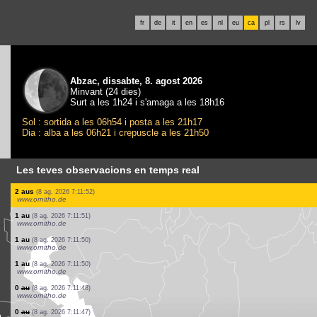
fr
de
it
en
es
nl
eu
ca
pl
rs
lv
Abzac, dissabte, 8. agost 2026
Minvant (24 dies)
Surt a les 1h24 i s'amaga a les 18h16
Sol : sortida a les 06h54 i posta a les 21h17
Dia : alba a les 06h21 i crepuscle a les 21h50
Les teves observacions en temps real
1 au
(8 ag. 2026 7:12:02)
www.ornitho.de
1 au
(8 ag. 2026 7:12:01)
www.ornitho.de
1 au
(8 ag. 2026 7:12:00)
www.ornitho.de
6 aus
(8 ag. 2026 7:11:59)
www.ornitho.de
7 aus
(8 ag. 2026 7:11:58)
www.faune-france.org
1 au
(8 ag. 2026 7:11:56)