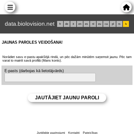
data.biolovision.net
fr
de
it
en
es
nl
eu
ca
pl
rs
lv
JAUNAS PAROLES VEIDOŠANA!
Norādiet savu e-pastu apakšējā rindā, un pēc dažām minūtēm saņemsit jaunu. Pēc tam
varat to mainīt savā profilā (Mans konts).
E-pasts (darbojas kā lietotājvārds)
Juridiskie paziņojumi
Kontakti
Pateicības