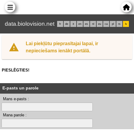
data.biolovision.net
fr
de
it
en
es
nl
eu
ca
pl
rs
lv
Lai piekļūtu pieprasītajai lapai, ir
nepieciešams ienākt portālā.
PIESLĒGTIES!
E-pasts un parole
Mans e-pasts :
Mana parole :