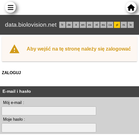
data.biolovision.net
fr
de
it
en
es
nl
eu
ca
pl
rs
lv
Aby wejść na tę stronę należy się zalogować
ZALOGUJ
E-mail i hasło
Mój e-mail :
Moje hasło :