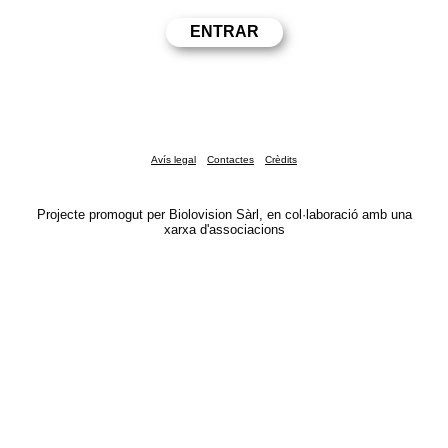
Avís legal
Contactes
Crèdits
Projecte promogut per Biolovision Sàrl, en col·laboració amb una
xarxa d'associacions