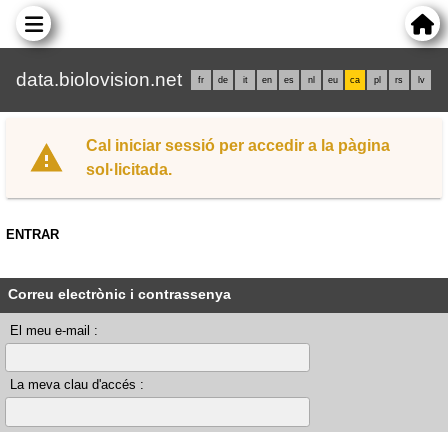
data.biolovision.net
fr
de
it
en
es
nl
eu
ca
pl
rs
lv
Cal iniciar sessió per accedir a la pàgina
sol·licitada.
ENTRAR
Correu electrònic i contrassenya
El meu e-mail :
La meva clau d'accés :