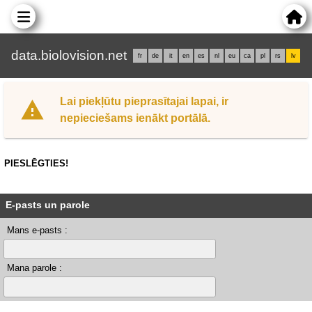
data.biolovision.net
fr
de
it
en
es
nl
eu
ca
pl
rs
lv
Lai piekļūtu pieprasītajai lapai, ir
nepieciešams ienākt portālā.
PIESLĒGTIES!
E-pasts un parole
Mans e-pasts :
Mana parole :