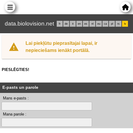
data.biolovision.net
fr
de
it
en
es
nl
eu
ca
pl
rs
lv
Lai piekļūtu pieprasītajai lapai, ir
nepieciešams ienākt portālā.
PIESLĒGTIES!
E-pasts un parole
Mans e-pasts :
Mana parole :