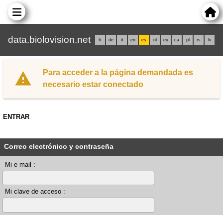
data.biolovision.net
fr
de
it
en
es
nl
eu
ca
pl
rs
lv
Para acceder a la página demandada es
necesario estar conectado
ENTRAR
Correo electrónico y contraseña
Mi e-mail :
Mi clave de acceso :