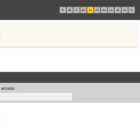
fr
de
it
en
es
nl
eu
ca
pl
rs
lv
o
 acceso :