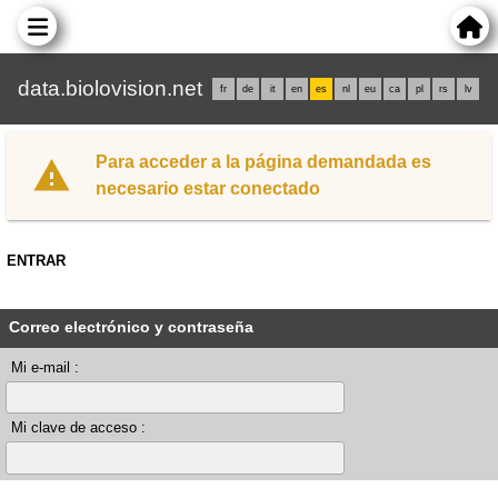
data.biolovision.net
fr
de
it
en
es
nl
eu
ca
pl
rs
lv
Para acceder a la página demandada es
necesario estar conectado
ENTRAR
Correo electrónico y contraseña
Mi e-mail :
Mi clave de acceso :