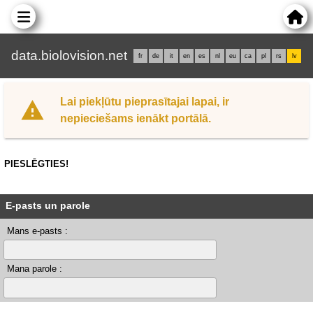
data.biolovision.net
fr
de
it
en
es
nl
eu
ca
pl
rs
lv
Lai piekļūtu pieprasītajai lapai, ir
nepieciešams ienākt portālā.
PIESLĒGTIES!
E-pasts un parole
Mans e-pasts :
Mana parole :