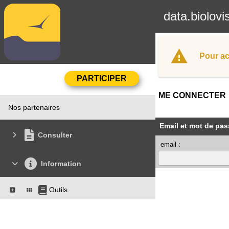
data.biolovi
Pour ac
ME CONNECTER
Nos partenaires
Email et mot de pas
Consulter
email :
Information
Outils