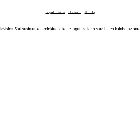
Legal notices
Contacts
Credits
lovision Sàrl sustaturiko proiektua, elkarte laguntzaileen sare baten kolaborazioar