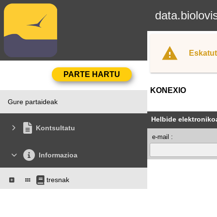
data.biolovi
Eskatut
KONEXIO
Gure partaideak
Helbide elektroniko
Kontsultatu
e-mail :
Informazioa
tresnak