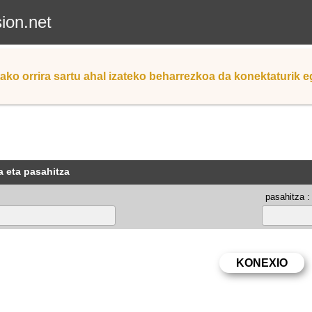
sion.net
ako orrira sartu ahal izateko beharrezkoa da konektaturik 
a eta pasahitza
pasahitza :