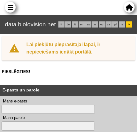
data.biolovision.net
fr
de
it
en
es
nl
eu
ca
pl
rs
lv
Lai piekļūtu pieprasītajai lapai, ir
nepieciešams ienākt portālā.
PIESLĒGTIES!
E-pasts un parole
Mans e-pasts :
Mana parole :