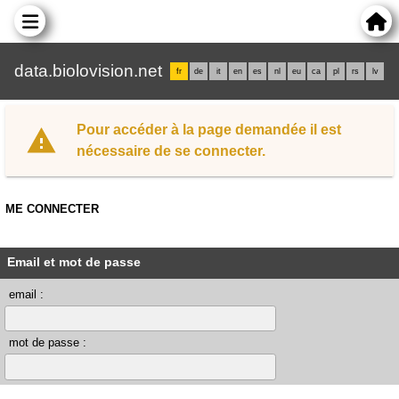
data.biolovision.net
fr
de
it
en
es
nl
eu
ca
pl
rs
lv
Pour accéder à la page demandée il est
nécessaire de se connecter.
ME CONNECTER
Email et mot de passe
email :
mot de passe :