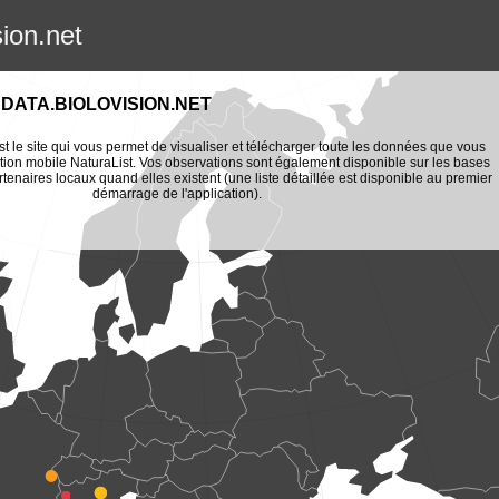
sion.net
DATA.BIOLOVISION.NET
st le site qui vous permet de visualiser et télécharger toute les données que vous
tion mobile NaturaList. Vos observations sont également disponible sur les bases
enaires locaux quand elles existent (une liste détaillée est disponible au premier
démarrage de l'application).