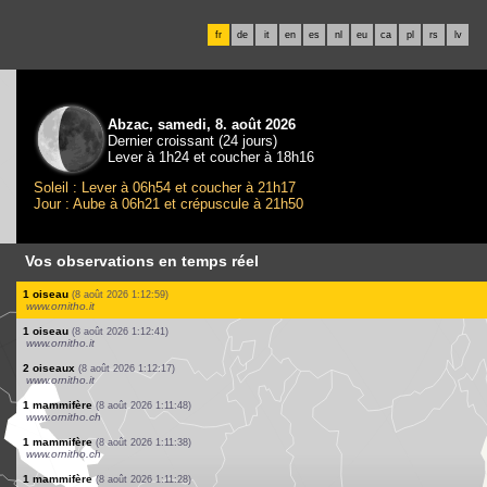
fr
de
it
en
es
nl
eu
ca
pl
rs
lv
Abzac, samedi, 8. août 2026
Dernier croissant (24 jours)
Lever à 1h24 et coucher à 18h16
Soleil : Lever à 06h54 et coucher à 21h17
Jour : Aube à 06h21 et crépuscule à 21h50
Vos observations en temps réel
4 oiseaux
(8 août 2026 1:18:25)
www.ornitho.it
34 oiseaux
(8 août 2026 1:17:56)
www.ornitho.it
3 oiseaux
(8 août 2026 1:17:11)
www.ornitho.it
29 oiseaux
(8 août 2026 1:16:25)
www.ornitho.it
1 oiseau
(8 août 2026 1:15:12)
www.ornitho.it
7 oiseaux
(8 août 2026 1:14:31)