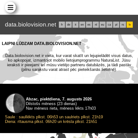
data.biolovision.net
fr
de
it
en
es
nl
eu
ca
pl
rs
lv
LAIPNI LŪDZAM DATA.BIOLOVISION.NET
Data.biolovision.net ir vieta, kur varat skatīt un lejupielādēt visus datus,
ko apkopojat, izmantojot mobilo lietojumprogrammu NaturaList. Jūsu
ieraksti ir pieejami arī mūsu vietējo partneru datubāzēs, ja tādi pastāv
(pilnu sarakstu varat atrast pēc pieteikšanās lietotnē).
Abzac, piektdiena, 7. augusts 2026
Dilstošs mēness (23 dienas)
Nav mēness rieta, mēness lēkts 17h03
Saule : saullēkts plkst. 06h53 un saulriets plkst. 21h19
Diena: rītausma plkst. 06h20 un krēsla plkst. 21h51