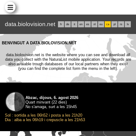
data.biolovision.net
fr
de
it
en
es
nl
eu
ca
pl
rs
lv
BENVINGUT A DATA.BIOLOVISION.NET
data.biolovision.net is the website where you can see and download all
data you collect with the NaturaList mobile application. Your records are
also avaiable trough databases of our local partners when they exist
(you can find the complete list form the menu in the left).
Abzac, dijous, 6. agost 2026
Quart minvant (22 dies)
No s'amaga, surt a les 15h45
Sol : sortida a les 06h52 i posta a les 21h20
Dia : alba a les 06h19 i crepuscle a les 21h53