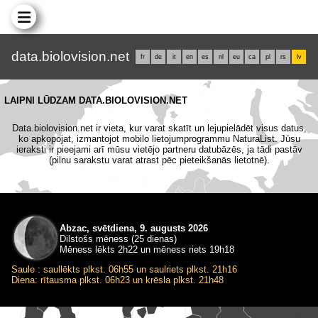
data.biolovision.net
fr
de
it
en
es
nl
eu
ca
pl
rs
lv
LAIPNI LŪDZAM DATA.BIOLOVISION.NET
Data.biolovision.net ir vieta, kur varat skatīt un lejupielādēt visus datus,
ko apkopojat, izmantojot mobilo lietojumprogrammu NaturaList. Jūsu
ieraksti ir pieejami arī mūsu vietējo partneru datubāzēs, ja tādi pastāv
(pilnu sarakstu varat atrast pēc pieteikšanās lietotnē).
Abzac, svētdiena, 9. augusts 2026
Dilstošs mēness (25 dienas)
Mēness lēkts 2h22 un mēness riets 19h18
Saule : saullēkts plkst. 06h55 un saulriets plkst. 21h16
Diena: rītausma plkst. 06h23 un krēsla plkst. 21h48