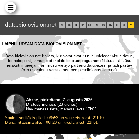
data.biolovision.net
fr
de
it
en
es
nl
eu
ca
pl
rs
lv
LAIPNI LŪDZAM DATA.BIOLOVISION.NET
Data.biolovision.net ir vieta, kur varat skatīt un lejupielādēt visus datus,
ko apkopojat, izmantojot mobilo lietojumprogrammu NaturaList. Jūsu
ieraksti ir pieejami arī mūsu vietējo partneru datubāzēs, ja tādi pastāv
(pilnu sarakstu varat atrast pēc pieteikšanās lietotnē).
Abzac, piektdiena, 7. augusts 2026
Dilstošs mēness (23 dienas)
Nav mēness rieta, mēness lēkts 17h03
Saule : saullēkts plkst. 06h53 un saulriets plkst. 21h19
Diena: rītausma plkst. 06h20 un krēsla plkst. 21h51