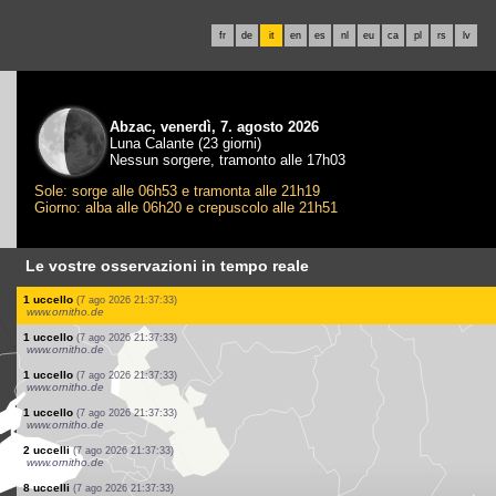
fr
de
it
en
es
nl
eu
ca
pl
rs
lv
Abzac, venerdì, 7. agosto 2026
Luna Calante (23 giorni)
Nessun sorgere, tramonto alle 17h03
Sole: sorge alle 06h53 e tramonta alle 21h19
Giorno: alba alle 06h20 e crepuscolo alle 21h51
Le vostre osservazioni in tempo reale
4 uccelli
(7 ago 2026 21:38:12)
www.ornitho.pl
1 uccello
(7 ago 2026 21:38:12)
www.ornitho.pl
1 uccello
(7 ago 2026 21:38:11)
www.ornitho.de
3 uccelli
(7 ago 2026 21:37:48)
www.ornitho.ch
1 uccello
(7 ago 2026 21:37:48)
www.ornitho.ch
1 uccello
(7 ago 2026 21:37:33)