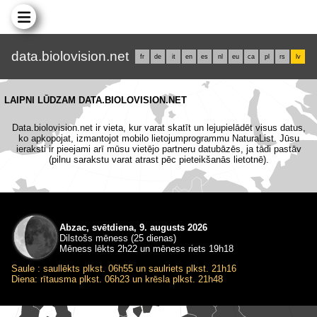
data.biolovision.net
fr
de
it
en
es
nl
eu
ca
pl
rs
lv
LAIPNI LŪDZAM DATA.BIOLOVISION.NET
Data.biolovision.net ir vieta, kur varat skatīt un lejupielādēt visus datus,
ko apkopojat, izmantojot mobilo lietojumprogrammu NaturaList. Jūsu
ieraksti ir pieejami arī mūsu vietējo partneru datubāzēs, ja tādi pastāv
(pilnu sarakstu varat atrast pēc pieteikšanās lietotnē).
Abzac, svētdiena, 9. augusts 2026
Dilstošs mēness (25 dienas)
Mēness lēkts 2h22 un mēness riets 19h18
Saule : saullēkts plkst. 06h55 un saulriets plkst. 21h16
Diena: rītausma plkst. 06h23 un krēsla plkst. 21h48