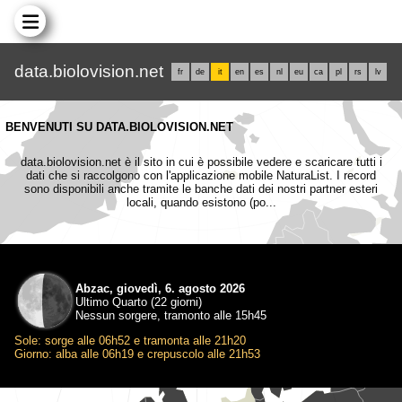
data.biolovision.net
fr
de
it
en
es
nl
eu
ca
pl
rs
lv
BENVENUTI SU DATA.BIOLOVISION.NET
data.biolovision.net è il sito in cui è possibile vedere e scaricare tutti i
dati che si raccolgono con l'applicazione mobile NaturaList. I record
sono disponibili anche tramite le banche dati dei nostri partner esteri
locali, quando esistono (po...
Abzac, giovedì, 6. agosto 2026
Ultimo Quarto (22 giorni)
Nessun sorgere, tramonto alle 15h45
Sole: sorge alle 06h52 e tramonta alle 21h20
Giorno: alba alle 06h19 e crepuscolo alle 21h53