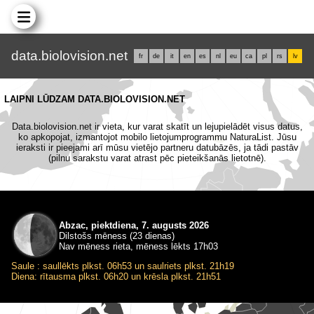
data.biolovision.net
fr
de
it
en
es
nl
eu
ca
pl
rs
lv
LAIPNI LŪDZAM DATA.BIOLOVISION.NET
Data.biolovision.net ir vieta, kur varat skatīt un lejupielādēt visus datus,
ko apkopojat, izmantojot mobilo lietojumprogrammu NaturaList. Jūsu
ieraksti ir pieejami arī mūsu vietējo partneru datubāzēs, ja tādi pastāv
(pilnu sarakstu varat atrast pēc pieteikšanās lietotnē).
Abzac, piektdiena, 7. augusts 2026
Dilstošs mēness (23 dienas)
Nav mēness rieta, mēness lēkts 17h03
Saule : saullēkts plkst. 06h53 un saulriets plkst. 21h19
Diena: rītausma plkst. 06h20 un krēsla plkst. 21h51