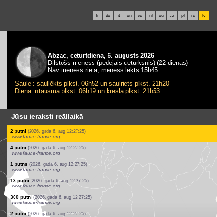
fr
de
it
en
es
nl
eu
ca
pl
rs
lv
Abzac, ceturtdiena, 6. augusts 2026
Dilstošs mēness (pēdējais ceturksnis) (22 dienas)
Nav mēness rieta, mēness lēkts 15h45
Saule : saullēkts plkst. 06h52 un saulriets plkst. 21h20
Diena: rītausma plkst. 06h19 un krēsla plkst. 21h53
Jūsu ieraksti reāllaikā
2 putni
(2026. gada 6. aug 12:27:25)
www.faune-france.org
1 putns
(2026. gada 6. aug 12:27:25)
www.faune-france.org
1 putns
(2026. gada 6. aug 12:27:25)
www.faune-france.org
1 putns
(2026. gada 6. aug 12:27:25)
www.faune-france.org
1 putns
(2026. gada 6. aug 12:27:25)
www.faune-france.org
3 putni
(2026. gada 6. aug 12:27:25)