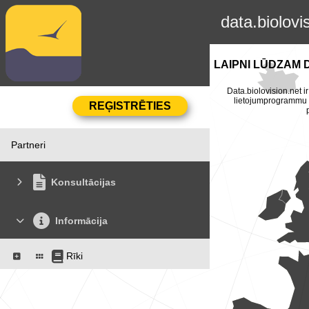
data.biolovi
LAIPNI LŪDZAM 
Data.biolovision.net ir
lietojumprogrammu Na
Partneri
Konsultācijas
Informācija
Rīki