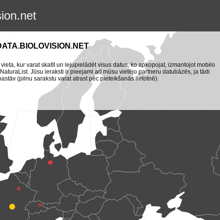
sion.net
DATA.BIOLOVISION.NET
 vieta, kur varat skatīt un lejupielādēt visus datus, ko apkopojat, izmantojot mobilo
turaList. Jūsu ieraksti ir pieejami arī mūsu vietējo partneru datubāzēs, ja tādi
pastāv (pilnu sarakstu varat atrast pēc pieteikšanās lietotnē).