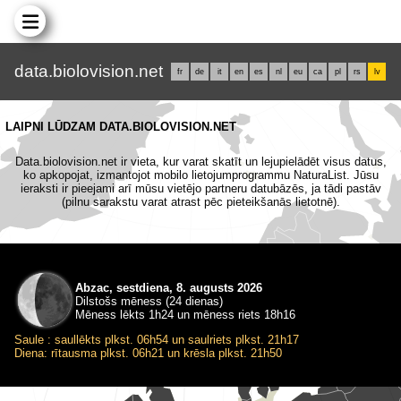
data.biolovision.net
fr
de
it
en
es
nl
eu
ca
pl
rs
lv
LAIPNI LŪDZAM DATA.BIOLOVISION.NET
Data.biolovision.net ir vieta, kur varat skatīt un lejupielādēt visus datus,
ko apkopojat, izmantojot mobilo lietojumprogrammu NaturaList. Jūsu
ieraksti ir pieejami arī mūsu vietējo partneru datubāzēs, ja tādi pastāv
(pilnu sarakstu varat atrast pēc pieteikšanās lietotnē).
Abzac, sestdiena, 8. augusts 2026
Dilstošs mēness (24 dienas)
Mēness lēkts 1h24 un mēness riets 18h16
Saule : saullēkts plkst. 06h54 un saulriets plkst. 21h17
Diena: rītausma plkst. 06h21 un krēsla plkst. 21h50