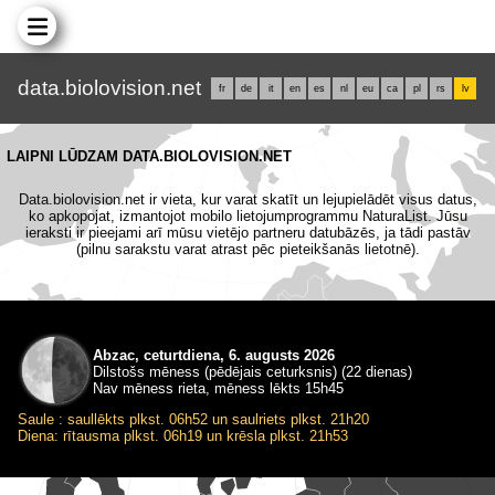
data.biolovision.net
fr
de
it
en
es
nl
eu
ca
pl
rs
lv
LAIPNI LŪDZAM DATA.BIOLOVISION.NET
Data.biolovision.net ir vieta, kur varat skatīt un lejupielādēt visus datus,
ko apkopojat, izmantojot mobilo lietojumprogrammu NaturaList. Jūsu
ieraksti ir pieejami arī mūsu vietējo partneru datubāzēs, ja tādi pastāv
(pilnu sarakstu varat atrast pēc pieteikšanās lietotnē).
Abzac, ceturtdiena, 6. augusts 2026
Dilstošs mēness (pēdējais ceturksnis) (22 dienas)
Nav mēness rieta, mēness lēkts 15h45
Saule : saullēkts plkst. 06h52 un saulriets plkst. 21h20
Diena: rītausma plkst. 06h19 un krēsla plkst. 21h53