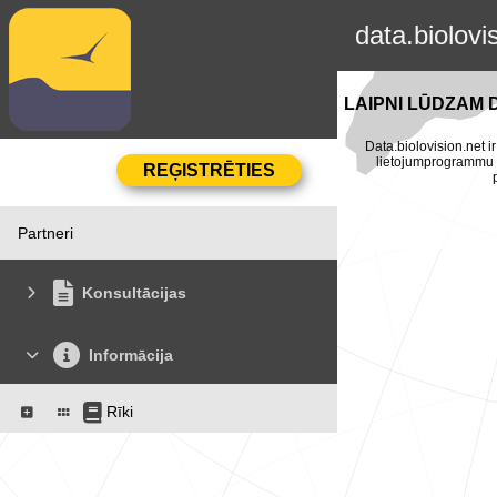
data.biolovi
LAIPNI LŪDZAM 
Data.biolovision.net ir
lietojumprogrammu Na
Partneri
Konsultācijas
Informācija
Rīki