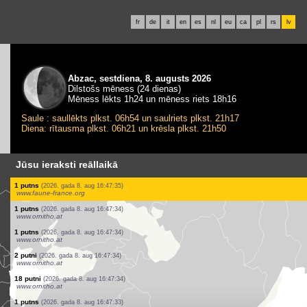
fr
de
it
en
es
nl
eu
ca
pl
rs
lv
Abzac, sestdiena, 8. augusts 2026
Dilstošs mēness (24 dienas)
Mēness lēkts 1h24 un mēness riets 18h16
Saule : saullēkts plkst. 06h54 un saulriets plkst. 21h17
Diena: rītausma plkst. 06h21 un krēsla plkst. 21h50
Jūsu ieraksti reāllaikā
1 putns
(2026. gada 8. aug 16:47:35)
www.ornitho.at
1 putns
(2026. gada 8. aug 16:47:35)
www.ornitho.at
1 putns
(2026. gada 8. aug 16:47:35)
www.ornitho.at
1 putns
(2026. gada 8. aug 16:47:35)
www.ornitho.at
1 putns
(2026. gada 8. aug 16:47:35)
www.ornitho.at
1 putns
(2026. gada 8. aug 16:47:35)