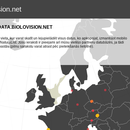
sion.net
DATA.BIOLOVISION.NET
 vieta, kur varat skatīt un lejupielādēt visus datus, ko apkopojat, izmantojot mobilo
turaList. Jūsu ieraksti ir pieejami arī mūsu vietējo partneru datubāzēs, ja tādi
pastāv (pilnu sarakstu varat atrast pēc pieteikšanās lietotnē).