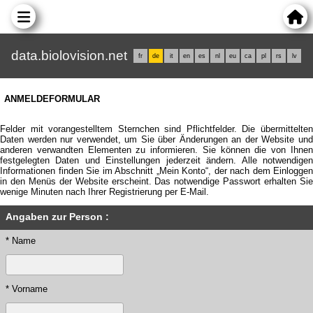
data.biolovision.net
fr
de
it
en
es
nl
eu
ca
pl
rs
lv
ANMELDEFORMULAR
Felder mit vorangestelltem Sternchen sind Pflichtfelder. Die übermittelten
Daten werden nur verwendet, um Sie über Änderungen an der Website und
anderen verwandten Elementen zu informieren. Sie können die von Ihnen
festgelegten Daten und Einstellungen jederzeit ändern. Alle notwendigen
Informationen finden Sie im Abschnitt „Mein Konto“, der nach dem Einloggen
in den Menüs der Website erscheint. Das notwendige Passwort erhalten Sie
wenige Minuten nach Ihrer Registrierung per E-Mail.
Angaben zur Person :
* Name
* Vorname