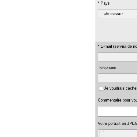
* Pays
* E-mail (servira de no
Téléphone
Je voudrais cacher
Commentaire pour vou
Votre portrait en JPE