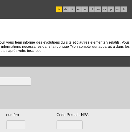
fr
de
it
en
es
nl
eu
ca
pl
rs
lv
 vous tenir informé des évolutions du site et d'autres éléments y relatifs. Vous
 informations nécessaires dans la rubrique 'Mon compte' qui apparaîtra dans les
tes après votre inscription.
numéro
Code Postal - NPA