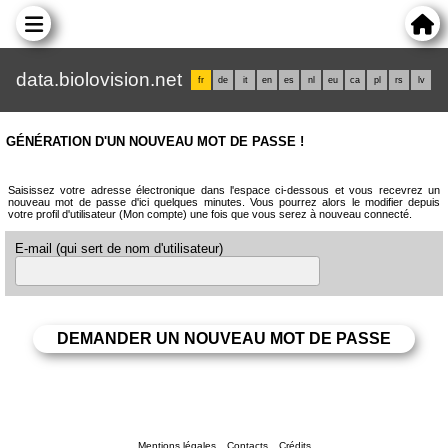
data.biolovision.net
fr
de
it
en
es
nl
eu
ca
pl
rs
lv
GÉNÉRATION D'UN NOUVEAU MOT DE PASSE !
Saisissez votre adresse électronique dans l'espace ci-dessous et vous recevrez un
nouveau mot de passe d'ici quelques minutes. Vous pourrez alors le modifier depuis
votre profil d'utilisateur (Mon compte) une fois que vous serez à nouveau connecté.
E-mail (qui sert de nom d'utilisateur)
Mentions légales
Contacts
Crédits