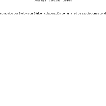
Aviso legal
Contactos
Créditos
promovido por Biolovision Sàrl, en colaboración con una red de asociaciones cola