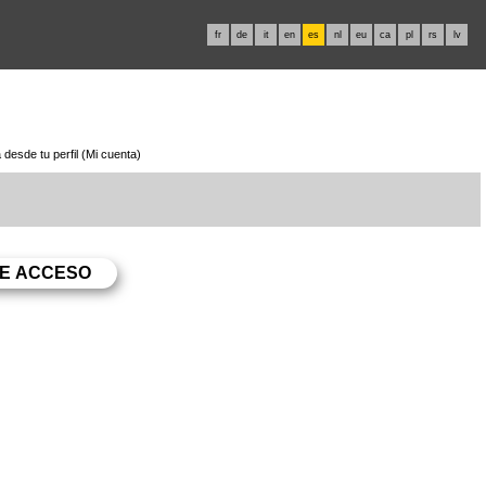
fr
de
it
en
es
nl
eu
ca
pl
rs
lv
desde tu perfil (Mi cuenta)