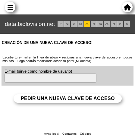
data.biolovision.net
fr
de
it
en
es
nl
eu
ca
pl
rs
lv
CREACIÓN DE UNA NUEVA CLAVE DE ACCESO!
Escribe tu e-mail en la línea de abajo y recibirás una nueva clave de acceso en pocos
minutos. Luego podrás modificarla desde tu perfil (Mi cuenta)
E-mail (sirve como nombre de usuario)
Aviso legal
Contactos
Créditos