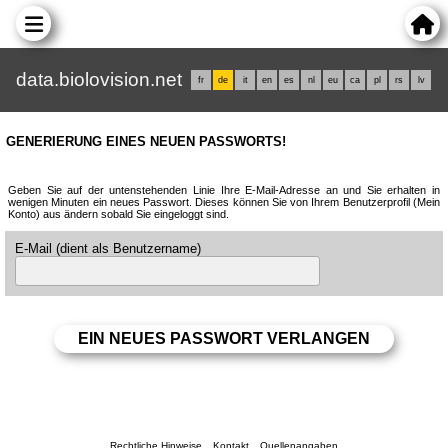
data.biolovision.net
fr
de
it
en
es
nl
eu
ca
pl
rs
lv
GENERIERUNG EINES NEUEN PASSWORTS!
Geben Sie auf der untenstehenden Linie Ihre E-Mail-Adresse an und Sie erhalten in
wenigen Minuten ein neues Passwort. Dieses können Sie von Ihrem Benutzerprofil (Mein
Konto) aus ändern sobald Sie eingeloggt sind.
E-Mail (dient als Benutzername)
Rechtliche Hinweise
Kontakt
Quellenangaben