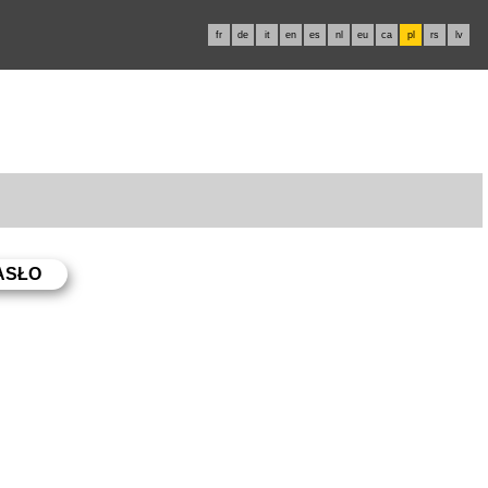
fr
de
it
en
es
nl
eu
ca
pl
rs
lv