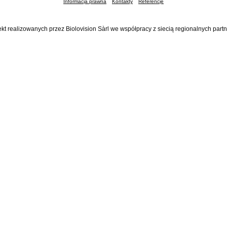
Informacja prawna
Kontakty
Referencje
ekt realizowanych przez Biolovision Sàrl we współpracy z siecią regionalnych part