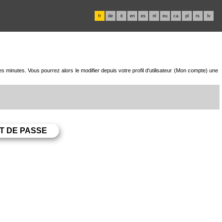
fr
de
it
en
es
nl
eu
ca
pl
rs
lv
minutes. Vous pourrez alors le modifier depuis votre profil d'utilisateur (Mon compte) une