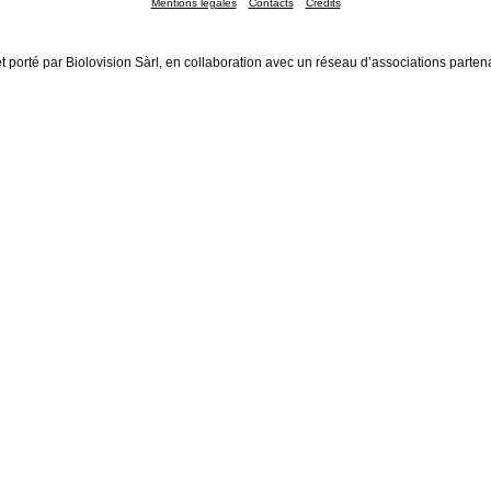
Mentions légales
Contacts
Crédits
t porté par Biolovision Sàrl, en collaboration avec un réseau d’associations parten