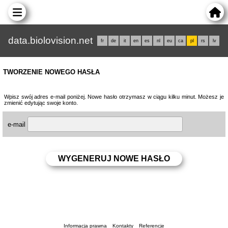
data.biolovision.net
fr
de
it
en
es
nl
eu
ca
pl
rs
lv
TWORZENIE NOWEGO HASŁA
Wpisz swój adres e-mail poniżej. Nowe hasło otrzymasz w ciągu kilku minut. Możesz je
zmienić edytując swoje konto.
e-mail
Informacja prawna
Kontakty
Referencje