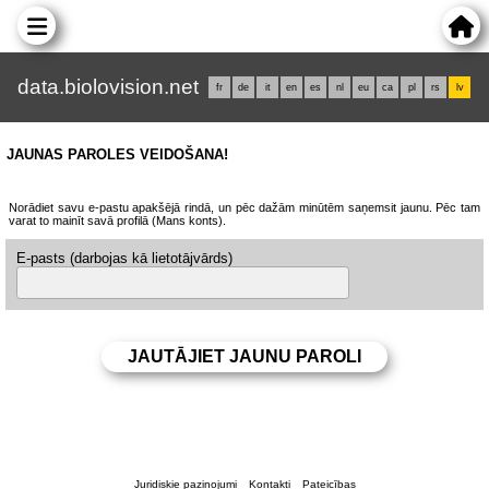
data.biolovision.net
fr
de
it
en
es
nl
eu
ca
pl
rs
lv
JAUNAS PAROLES VEIDOŠANA!
Norādiet savu e-pastu apakšējā rindā, un pēc dažām minūtēm saņemsit jaunu. Pēc tam
varat to mainīt savā profilā (Mans konts).
E-pasts (darbojas kā lietotājvārds)
Juridiskie paziņojumi
Kontakti
Pateicības