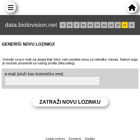
data.biolovision.net
fr
de
it
en
es
nl
eu
ca
pl
rs
lv
GENERIŠI NOVU LOZINKU!
Unesite svoj e-mail na donjoj liniji i biće vam poslata nova za nekoliko minuta. Nakon toga
je možete promeniti sa vašeg profila (Moj nalog).
e-mail (služi kao korisničko ime)
Legal notices
Contacts
Credits