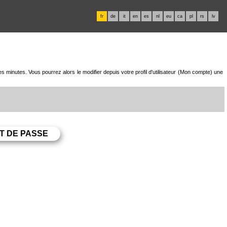
fr
de
it
en
es
nl
eu
ca
pl
rs
lv
minutes. Vous pourrez alors le modifier depuis votre profil d'utilisateur (Mon compte) une