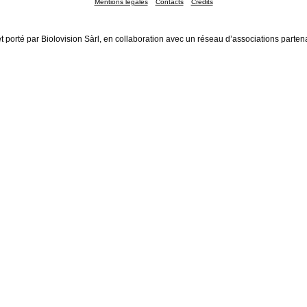
Mentions légales
Contacts
Crédits
t porté par Biolovision Sàrl, en collaboration avec un réseau d’associations parten