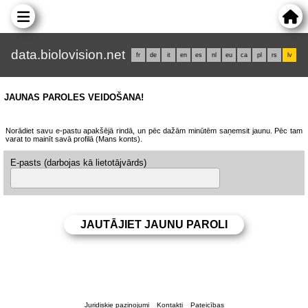
data.biolovision.net
fr
de
it
en
es
nl
eu
ca
pl
rs
lv
JAUNAS PAROLES VEIDOŠANA!
Norādiet savu e-pastu apakšējā rindā, un pēc dažām minūtēm saņemsit jaunu. Pēc tam
varat to mainīt savā profilā (Mans konts).
E-pasts (darbojas kā lietotājvārds)
Juridiskie paziņojumi
Kontakti
Pateicības