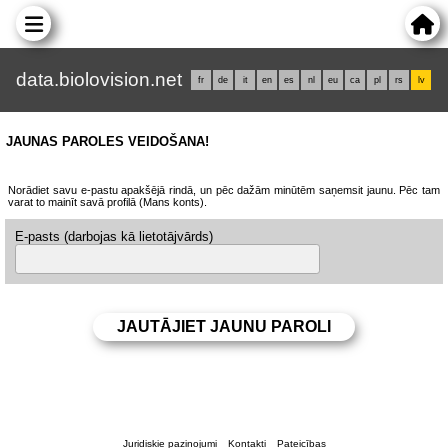
data.biolovision.net
fr
de
it
en
es
nl
eu
ca
pl
rs
lv
JAUNAS PAROLES VEIDOŠANA!
Norādiet savu e-pastu apakšējā rindā, un pēc dažām minūtēm saņemsit jaunu. Pēc tam
varat to mainīt savā profilā (Mans konts).
E-pasts (darbojas kā lietotājvārds)
Juridiskie paziņojumi
Kontakti
Pateicības