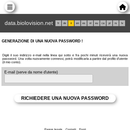
data.biolovision.net
fr
de
it
en
es
nl
eu
ca
pl
rs
lv
GENERAZIONE DI UNA NUOVA PASSWORD !
Digiti il suo indirizzo e-mail nella linea qui sotto e fra pochi minuti riceverà una nuova
password. Una volta nuovamente connessi, potrà modificarla a partire dal profilo d'utente
(il mio conto).
E-mail (serve da nome d'utente)
Parere legale
Contatti
Fonti