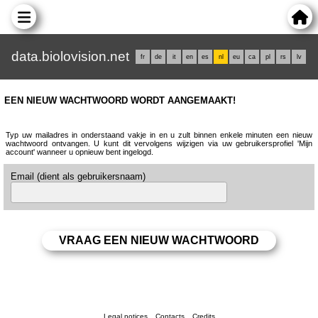
data.biolovision.net
fr
de
it
en
es
nl
eu
ca
pl
rs
lv
EEN NIEUW WACHTWOORD WORDT AANGEMAAKT!
Typ uw mailadres in onderstaand vakje in en u zult binnen enkele minuten een nieuw
wachtwoord ontvangen. U kunt dit vervolgens wijzigen via uw gebruikersprofiel 'Mijn
account' wanneer u opnieuw bent ingelogd.
Email (dient als gebruikersnaam)
Legal notices
Contacts
Credits