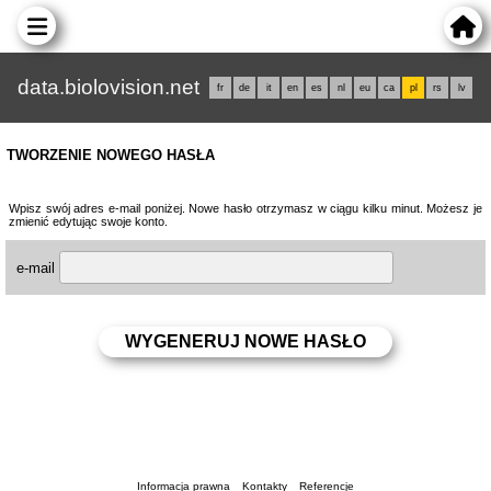
data.biolovision.net
fr
de
it
en
es
nl
eu
ca
pl
rs
lv
TWORZENIE NOWEGO HASŁA
Wpisz swój adres e-mail poniżej. Nowe hasło otrzymasz w ciągu kilku minut. Możesz je
zmienić edytując swoje konto.
e-mail
Informacja prawna
Kontakty
Referencje