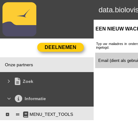
data.biolovi
EEN NIEUW WA
Typ uw mailadres in onders
ingelogd.
Email (dient als gebr
Onze partners
Zoek
Informatie
MENU_TEXT_TOOLS