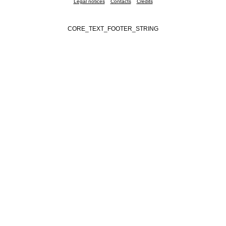
Legal notices
Contacts
Credits
CORE_TEXT_FOOTER_STRING