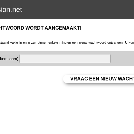
sion.net
CHTWOORD WORDT AANGEMAAKT!
taand vakje in en u zult binnen enkele minuten een nieuw wachtwoord ontvangen. U kunt 
uikersnaam)