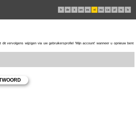
fr
de
it
en
es
nl
eu
ca
pl
rs
lv
dit vervolgens wijzigen via uw gebruikersprofiel 'Mijn account' wanneer u opnieuw bent