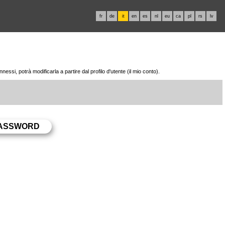
fr
de
it
en
es
nl
eu
ca
pl
rs
lv
essi, potrà modificarla a partire dal profilo d'utente (il mio conto).